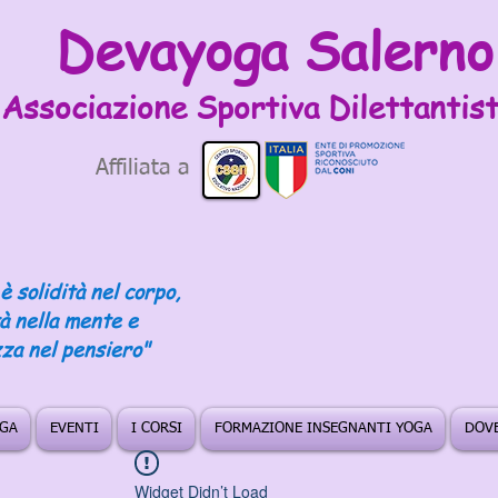
Devayoga Salerno
Associazione Sportiva
Dilettantist
Affiliata a
è solidità nel corpo,
tà nella mente e
za nel pensiero"
OGA
EVENTI
I CORSI
FORMAZIONE INSEGNANTI YOGA
DOVE
Widget Didn’t Load