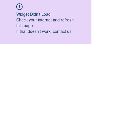
Widget Didn’t Load
Check your internet and refresh
this page.
If that doesn’t work, contact us.
HATHA YOGA - VINYASA YOGA - ASHTANGA
YOGA -YIN YOGA - YOGA ANTIGRAVITA' -