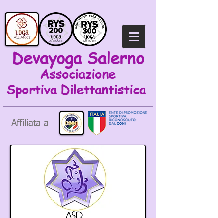
Devayoga Salerno
Associazione
Sportiva
Dilettantistica
Affiliata a