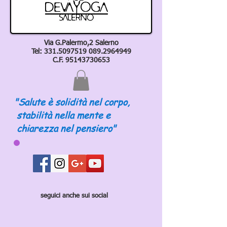
Via G.Palermo,2 Salerno
Tel:
331.5097519 089
.2964949
C.F.
95143730653
"Salute è solidità nel corpo,
stabilità nella mente e
chiarezza nel pensiero"
seguici anche sui social