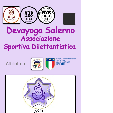
Devayoga Salerno
Associazione
Sportiva
Dilettantistica
Affiliata a