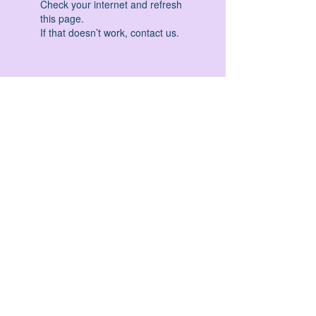
Check your internet and refresh
this page.
If that doesn’t work, contact us.
HATHA YOGA - VINYASA YOGA - ASHTANGA
YOGA -YIN YOGA - YOGA ANTIGRAVITA' -
YOGA PRE PARTO - YOGA NIDRA - YOGA
PROPS - STALL BAR YOGA - PERCORSI
INDIVIDUALI - MEDITAZIONE - SEMINARI -
RITIRI - EVENTI - FORMAZIONE