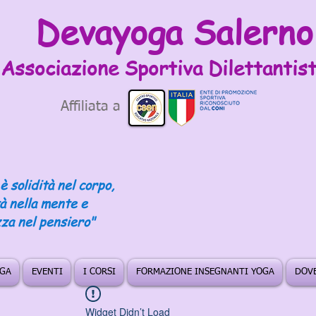
Devayoga Salerno
Associazione Sportiva
Dilettantist
Affiliata a
è solidità nel corpo,
tà nella mente e
za nel pensiero"
OGA
EVENTI
I CORSI
FORMAZIONE INSEGNANTI YOGA
DOVE
Widget Didn’t Load