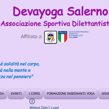
Devayoga Salerno
Associazione Sportiva
Dilettantist
Affiliata a
è solidità nel corpo,
tà nella mente e
za nel pensiero"
OGA
EVENTI
I CORSI
FORMAZIONE INSEGNANTI YOGA
DOVE
Widget Didn’t Load