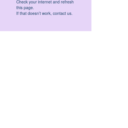
Check your internet and refresh
this page.
If that doesn’t work, contact us.
HATHA YOGA - VINYASA YOGA - ASHTANGA
YOGA -YIN YOGA - YOGA ANTIGRAVITA' -
YOGA PRE PARTO - YOGA NIDRA - YOGA
PROPS - STALL BAR YOGA - PERCORSI
INDIVIDUALI - MEDITAZIONE - SEMINARI -
RITIRI - EVENTI - FORMAZIONE