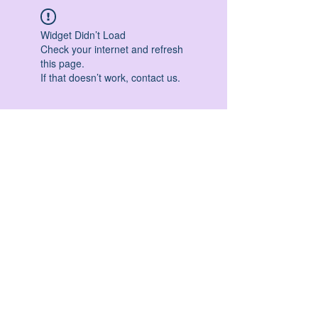
Widget Didn’t Load
Check your internet and refresh
this page.
If that doesn’t work, contact us.
HATHA YOGA - VINYASA YOGA - ASHTANGA
YOGA -YIN YOGA - YOGA ANTIGRAVITA' -