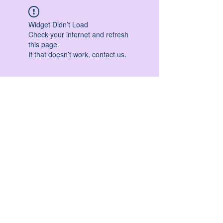
Widget Didn’t Load
Check your internet and refresh
this page.
If that doesn’t work, contact us.
HATHA YOGA - VINYASA YOGA - ASHTANGA
YOGA -YIN YOGA - YOGA ANTIGRAVITA' -