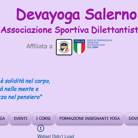
Devayoga Salerno
Associazione Sportiva
Dilettantist
Affiliata a
è solidità nel corpo,
tà nella mente e
za nel pensiero"
OGA
EVENTI
I CORSI
FORMAZIONE INSEGNANTI YOGA
DOVE
Widget Didn’t Load