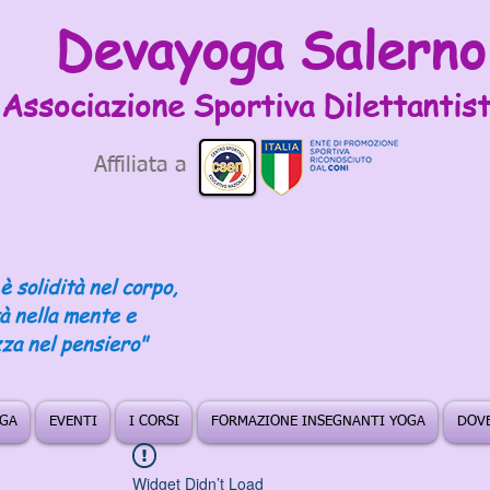
Devayoga Salerno
Associazione Sportiva
Dilettantist
Affiliata a
è solidità nel corpo,
tà nella mente e
za nel pensiero"
OGA
EVENTI
I CORSI
FORMAZIONE INSEGNANTI YOGA
DOVE
Widget Didn’t Load