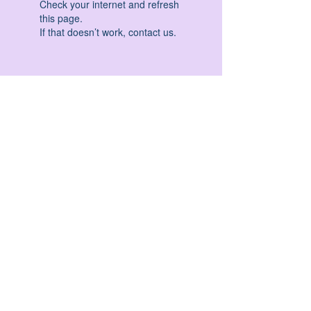
Check your internet and refresh
this page.
If that doesn’t work, contact us.
HATHA YOGA - VINYASA YOGA - ASHTANGA
YOGA -YIN YOGA - YOGA ANTIGRAVITA' -
YOGA PRE PARTO - YOGA NIDRA - YOGA
PROPS - STALL BAR YOGA - PERCORSI
INDIVIDUALI - MEDITAZIONE - SEMINARI -
RITIRI - EVENTI - FORMAZIONE