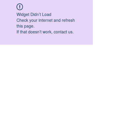
Widget Didn’t Load
Check your internet and refresh
this page.
If that doesn’t work, contact us.
HATHA YOGA - VINYASA YOGA - ASHTANGA
YOGA -YIN YOGA - YOGA ANTIGRAVITA' -