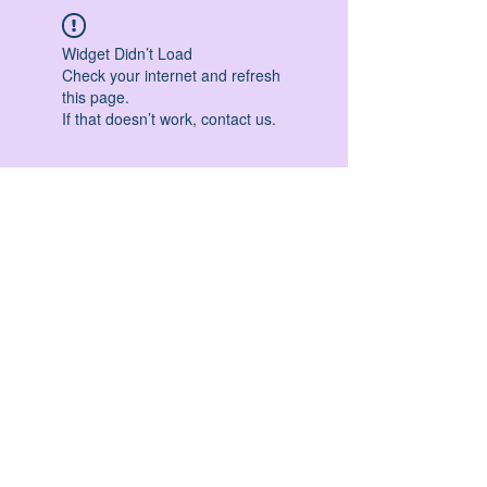
Widget Didn’t Load
Check your internet and refresh
this page.
If that doesn’t work, contact us.
HATHA YOGA - VINYASA YOGA - ASHTANGA
YOGA -YIN YOGA - YOGA ANTIGRAVITA' -