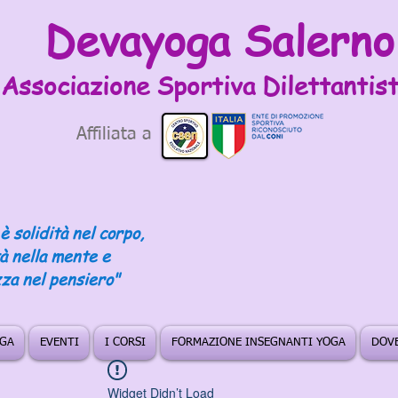
Devayoga Salerno
Associazione Sportiva
Dilettantist
Affiliata a
è solidità nel corpo,
tà nella mente e
za nel pensiero"
OGA
EVENTI
I CORSI
FORMAZIONE INSEGNANTI YOGA
DOVE
Widget Didn’t Load