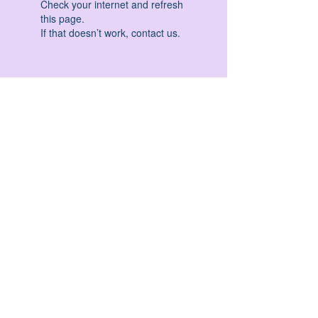
Check your internet and refresh
this page.
If that doesn’t work, contact us.
HATHA YOGA - VINYASA YOGA - ASHTANGA
YOGA -YIN YOGA - YOGA ANTIGRAVITA' -
YOGA PRE PARTO - YOGA NIDRA - YOGA
PROPS - STALL BAR YOGA - PERCORSI
INDIVIDUALI - MEDITAZIONE - SEMINARI -
RITIRI - EVENTI - FORMAZIONE