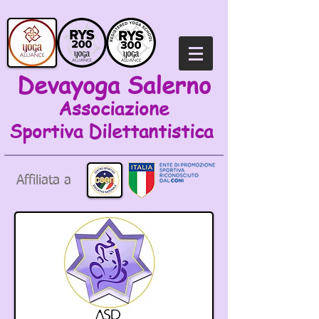
Devayoga Salerno
Associazione
Sportiva
Dilettantistica
Affiliata a