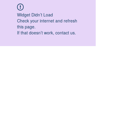
Widget Didn’t Load
Check your internet and refresh
this page.
If that doesn’t work, contact us.
HATHA YOGA - VINYASA YOGA - ASHTANGA
YOGA -YIN YOGA - YOGA ANTIGRAVITA' -