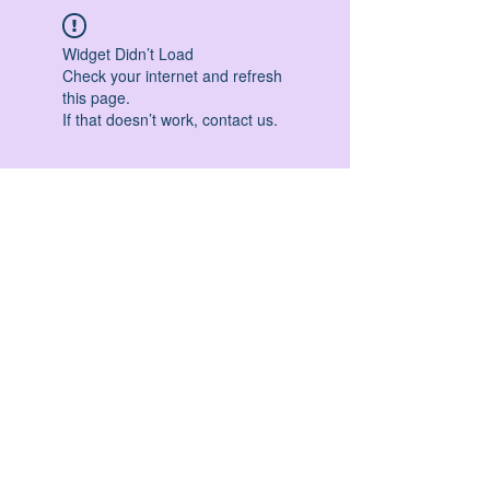
Widget Didn’t Load
Check your internet and refresh
this page.
If that doesn’t work, contact us.
HATHA YOGA - VINYASA YOGA - ASHTANGA
YOGA -YIN YOGA - YOGA ANTIGRAVITA' -