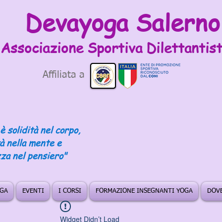
Devayoga Salerno
Associazione Sportiva
Dilettantist
Affiliata a
è solidità nel corpo,
tà nella mente e
za nel pensiero"
OGA
EVENTI
I CORSI
FORMAZIONE INSEGNANTI YOGA
DOVE
Widget Didn’t Load