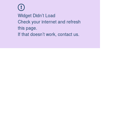
Widget Didn’t Load
Check your internet and refresh
this page.
If that doesn’t work, contact us.
HATHA YOGA - VINYASA YOGA - ASHTANGA
YOGA -YIN YOGA - YOGA ANTIGRAVITA' -