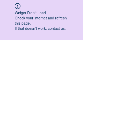
Widget Didn’t Load
Check your internet and refresh
this page.
If that doesn’t work, contact us.
HATHA YOGA - VINYASA YOGA - ASHTANGA
YOGA -YIN YOGA - YOGA ANTIGRAVITA' -