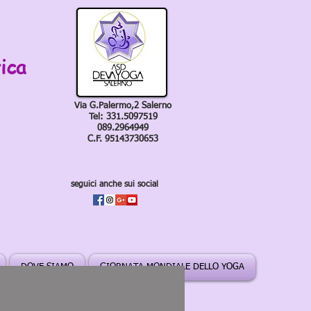
ica
Via G.Palermo,2 Salerno
Tel: 331.5097519
089.2964949
C.F. 95143730653
seguici anche sui social
DOVE SIAMO
GIORNATA MONDIALE DELLO YOGA