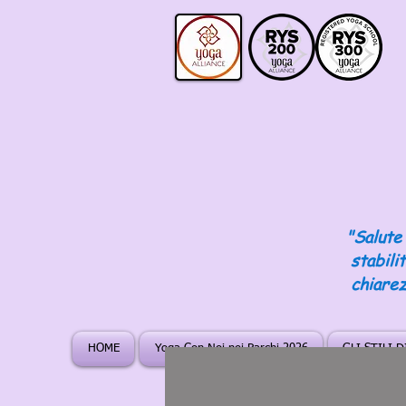
"Salute 
stabili
chiarez
HOME
Yoga Con Noi nei Parchi 2026
GLI STILI 