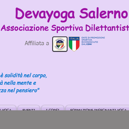
Devayoga Salerno
Associazione Sportiva
Dilettantist
Affiliata a
è solidità nel corpo,
tà nella mente e
za nel pensiero"
DI YOGA
EVENTI
I CORSI
FORMAZIONE INSEGNANTI YOGA