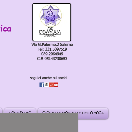
ica
Via G.Palermo,2 Salerno
Tel: 331.5097519
089.2964949
C.F. 95143730653
seguici anche sui social
DOVE SIAMO
GIORNATA MONDIALE DELLO YOGA