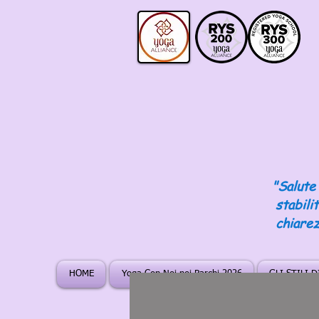
"Salute 
stabili
chiarez
HOME
Yoga Con Noi nei Parchi 2026
GLI STILI 