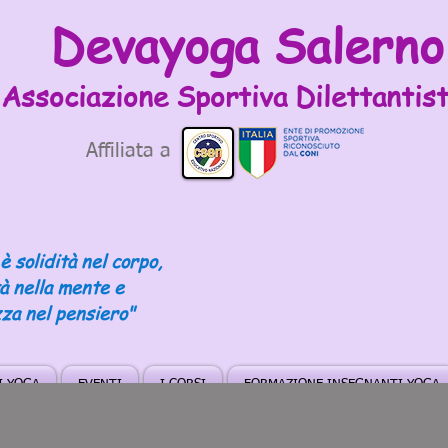
Devayoga Salerno
Associazione Sportiva
Dilettantist
Affiliata a
è solidità nel corpo,
tà nella mente e
za nel pensiero"
DI YOGA
EVENTI
I CORSI
FORMAZIONE INSEGNANTI YOGA