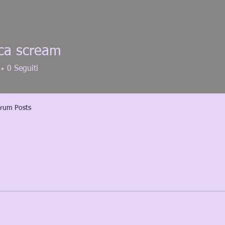
ica scream
0
Seguiti
rum Posts