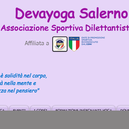
Devayoga Salerno
Associazione Sportiva
Dilettantist
Affiliata a
è solidità nel corpo,
tà nella mente e
za nel pensiero"
OGA
EVENTI
I CORSI
FORMAZIONE INSEGNANTI YOGA
DOVE