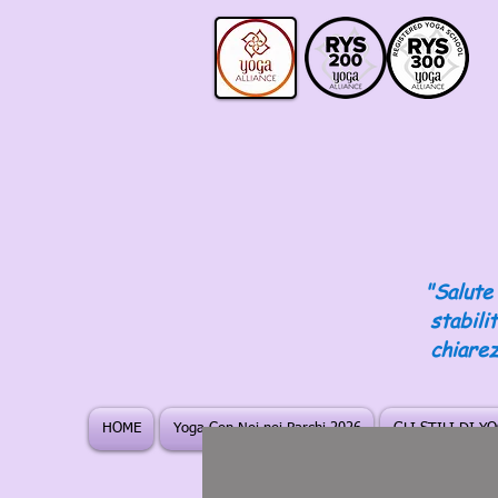
"Salute 
stabili
chiarez
HOME
Yoga Con Noi nei Parchi 2026
GLI STILI DI Y