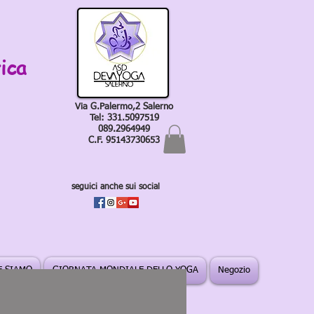
ica
Via G.Palermo,2 Salerno
Tel: 331.5097519
089.2964949
C.F. 95143730653
seguici anche sui social
 SIAMO
GIORNATA MONDIALE DELLO YOGA
Negozio