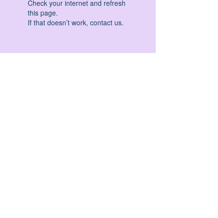
Check your internet and refresh
this page.
If that doesn’t work, contact us.
HATHA YOGA - VINYASA YOGA - ASHTANGA
YOGA -YIN YOGA - YOGA ANTIGRAVITA' -
YOGA PRE PARTO - YOGA NIDRA - YOGA
PROPS - STALL BAR YOGA - PERCORSI
INDIVIDUALI - MEDITAZIONE - SEMINARI -
RITIRI - EVENTI - FORMAZIONE